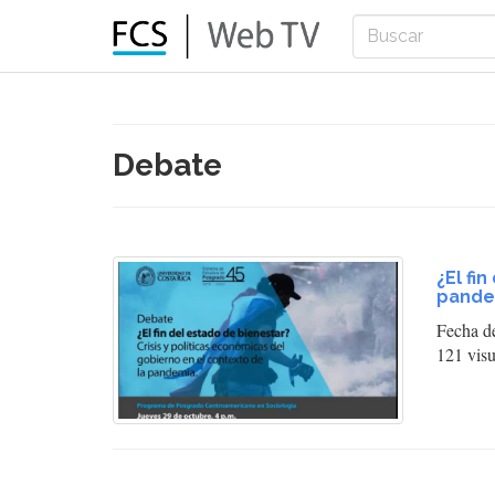
Debate
¿El fi
pande
Fecha d
121 visu