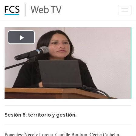
Togg
navi
Play
Video
Sesión 6: territorio y gestión.
Ponentes: Necely Lorena, Camille Boutron, Cécile Cathelin,