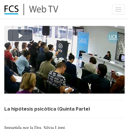
Togg
navi
Play
Video
La hipótesis psicótica (Quinta Parte)​​
Impartida por la Dra. Silvia Lippi.​