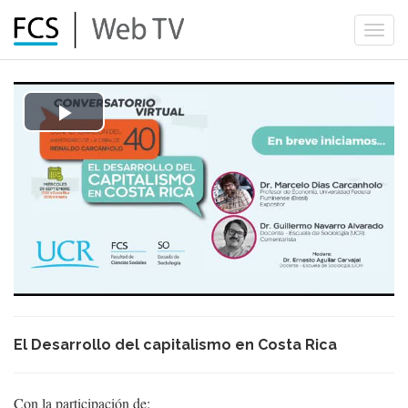
Togg
navi
Play
Video
El Desarrollo del capitalismo en Costa Rica
Con la participación de: