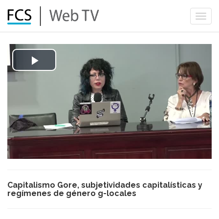
Togg
navi
Play
Video
Capitalismo Gore, subjetividades capitalísticas y
regímenes de género g-locales